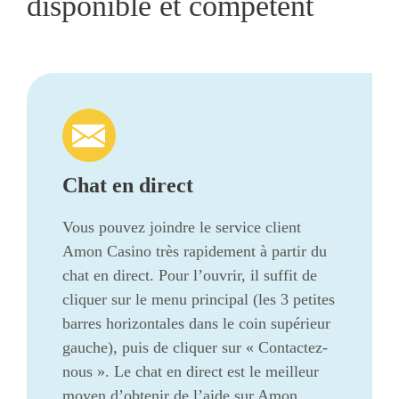
disponible et compétent
Chat en direct
Vous pouvez joindre le service client
Amon Casino très rapidement à partir du
chat en direct. Pour l’ouvrir, il suffit de
cliquer sur le menu principal (les 3 petites
barres horizontales dans le coin supérieur
gauche), puis de cliquer sur « Contactez-
nous ». Le chat en direct est le meilleur
moyen d’obtenir de l’aide sur Amon