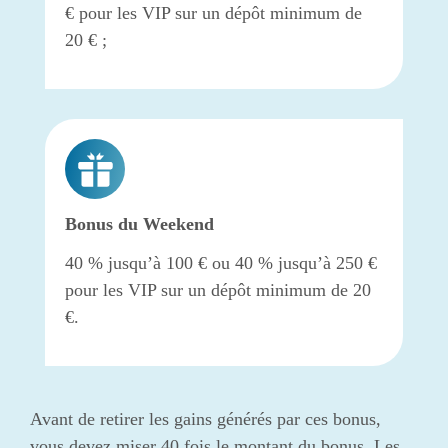
€ pour les VIP sur un dépôt minimum de
20 € ;
Bonus du Weekend
40 % jusqu’à 100 € ou 40 % jusqu’à 250 €
pour les VIP sur un dépôt minimum de 20
€.
Avant de retirer les gains générés par ces bonus,
vous devez miser 40 fois le montant du bonus. Les