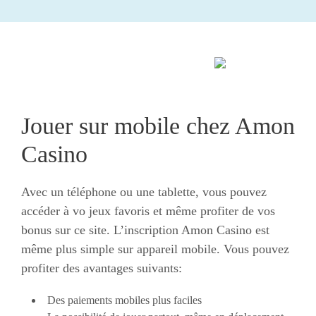
Jouer sur mobile chez Amon
Casino
Avec un téléphone ou une tablette, vous pouvez
accéder à vo jeux favoris et même profiter de vos
bonus sur ce site. L’inscription Amon Casino est
même plus simple sur appareil mobile. Vous pouvez
profiter des avantages suivants:
Des paiements mobiles plus faciles