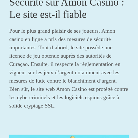
Sécurité sur Amon Casino :
Le site est-il fiable
Pour le plus grand plaisir de ses joueurs, Amon
casino en ligne a pris des mesures de sécurité
importantes. Tout d’abord, le site possède une
licence de jeu obtenue auprès des autorités de
Curaçao. Ensuite, il respecte la règlementation en
vigueur sur les jeux d’argent notamment avec les
mesures de lutte contre le blanchiment d’argent.
Bien sûr, le site web Amon Casino est protégé contre
les cybercriminels et les logiciels espions grâce à
solide cryptage SSL.