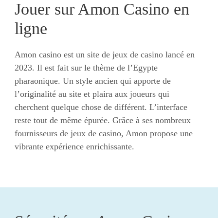
Jouer sur Amon Casino en
ligne
Amon casino est un site de jeux de casino lancé en
2023. Il est fait sur le thème de l’Egypte
pharaonique. Un style ancien qui apporte de
l’originalité au site et plaira aux joueurs qui
cherchent quelque chose de différent. L’interface
reste tout de même épurée. Grâce à ses nombreux
fournisseurs de jeux de casino, Amon propose une
vibrante expérience enrichissante.