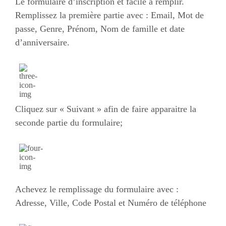
Le formulaire d’inscription et facile à remplir.
Remplissez la première partie avec : Email, Mot de
passe, Genre, Prénom, Nom de famille et date
d’anniversaire.
Cliquez sur « Suivant » afin de faire apparaitre la
seconde partie du formulaire;
Achevez le remplissage du formulaire avec :
Adresse, Ville, Code Postal et Numéro de téléphone