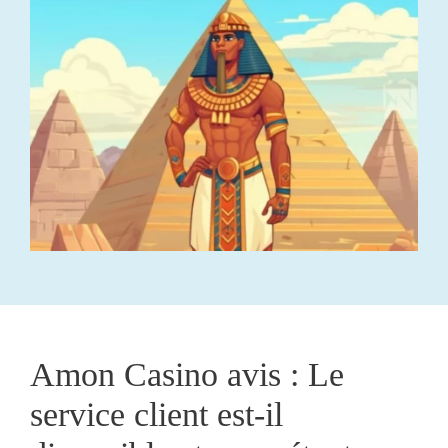
Amon Casino avis : Le
service client est-il