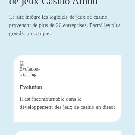
de jeux Casino Amon
Le site intègre les logiciels de jeux de casino
provenant de plus de 20 entreprises. Parmi les plus
grands, on compte:
Evolution
Il est incontournable dans le
développement des jeux de casino en direct