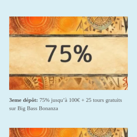
3eme dépôt:
75% jusqu’à 100€ + 25 tours gratuits
sur Big Bass Bonanza